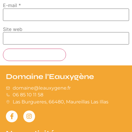
E-mail
*
Site web
Domaine l’Eauxygène
domaine@leauxygene.fr​
06 85 10 11 58
Las Burgueres, 66480, Maureillas Las Illas​