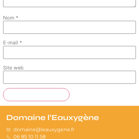
Nom
*
E-mail
*
Site web
Domaine l’Eauxygène
domaine@leauxygene.fr​
06 85 10 11 58